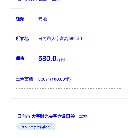
種類
売地
所在地
日向市大字富高580番1
580.0
価格
万円
土地面積
360㎡(108.89坪)
日向市 大字財光寺字六反田④ 土地
コンビニまで徒歩5分