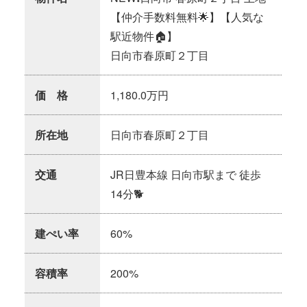
【仲介手数料無料🌟】【人気な
駅近物件🏠】
日向市春原町２丁目
価 格
1,180.0万円
所在地
日向市春原町２丁目
交通
JR日豊本線 日向市駅まで 徒歩
14分🐕
建ぺい率
60%
容積率
200%