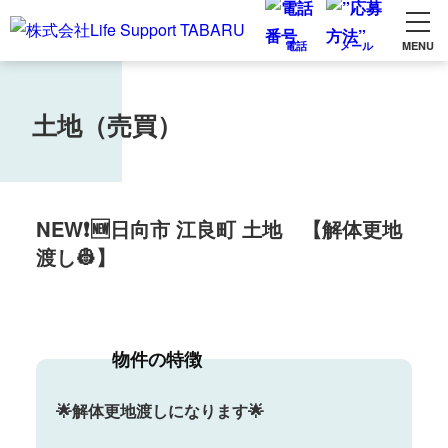
電話
メール
MENU
土地（売買）
NEW❗🆕日向市 江良町 土地 【解体更地
渡し👷】
物件の特徴
🌟解体更地渡しになります🌟