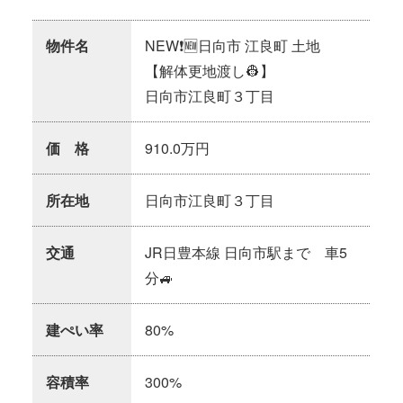
物件名
NEW❗🆕日向市 江良町 土地
【解体更地渡し👷】
日向市江良町３丁目
価 格
910.0万円
所在地
日向市江良町３丁目
交通
JR日豊本線 日向市駅まで 車5
分🚙
建ぺい率
80%
容積率
300%