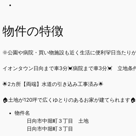
物件の特徴
🌞公園や病院・買い物施設も近く生活に便利🐻日当たりが
イオンタウン日向まで車3分💓病院まで車3分💓 立地条
🌟2カ所【両端】水道の引き込み工事済み🌟
🏠土地が120坪で広くゆとりのあるお家が建てられます🏠
物件名
日向市中堀町３丁目 土地
日向市中堀町３丁目