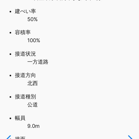
建ぺい率
50%
容積率
100%
接道状況
一方道路
接道方向
北西
接道種別
公道
幅員
9.0m