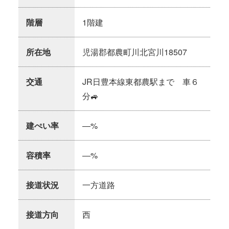
階層
1階建
所在地
児湯郡都農町川北宮川18507
交通
JR日豊本線東都農駅まで 車６
分🚙
建ぺい率
―%
容積率
―%
接道状況
一方道路
接道方向
西