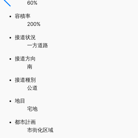
60%
容積率
200%
接道状況
一方道路
接道方向
南
接道種別
公道
地目
宅地
都市計画
市街化区域