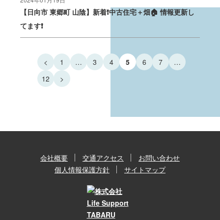
【日向市 東郷町 山陰】新着❗中古住宅＋畑🏠 情報更新し
てます❗
<
1
…
3
4
5
6
7
…
12
>
会社概要
交通アクセス
お問い合わせ
個人情報保護方針
サイトマップ