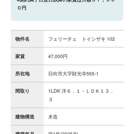
０円
物件名
フェリーチェ トイシザキ 102
家賃
47,000円
所在地
日向市大字財光寺555-1
間取り
1LDK 洋６．１・ＬＤＫ１３．
３
建物構造
木造
建築年月
築1年(2025/8)