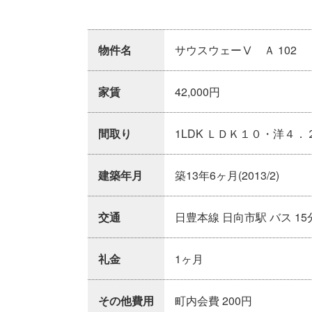
物件名
サウスウェーⅤ Ａ 102
家賃
42,000円
間取り
1LDK ＬＤＫ１０・洋４．
建築年月
築13年6ヶ月(2013/2)
交通
日豊本線 日向市駅 バス 15
礼金
1ヶ月
その他費用
町内会費 200円