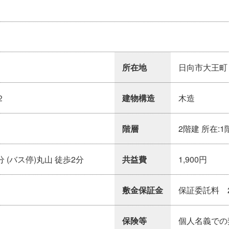
所在地
日向市大王町
２
建物構造
木造
階層
2階建 所在:1
分 (バス停)丸山 徒歩2分
共益費
1,900円
敷金保証金
保証委託料 2
保険等
個人名義での